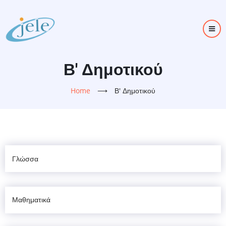
Skip
to
main
content
Β' Δημοτικού
Home
⟶
Β' Δημοτικού
Γλώσσα
Μαθηματικά