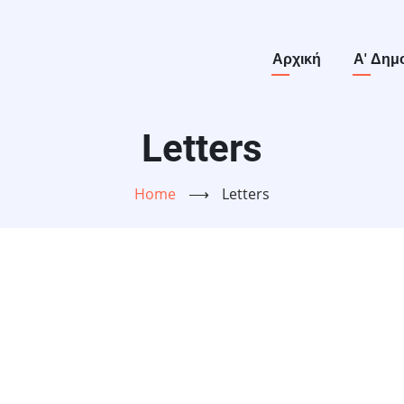
Main
Αρχική
Α' Δημ
navigation
Letters
Home
⟶
Letters