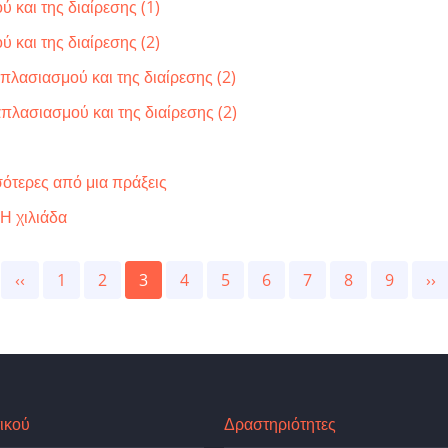
 και της διαίρεσης (1)
 και της διαίρεσης (2)
πλασιασμού και της διαίρεσης (2)
πλασιασμού και της διαίρεσης (2)
σότερες από μια πράξεις
Η χιλιάδα
Previous
‹‹
Page
1
Page
2
Current
3
Page
4
Page
5
Page
6
Page
7
Page
8
Page
9
Ne
››
page
page
pa
ικού
Δραστηριότητες