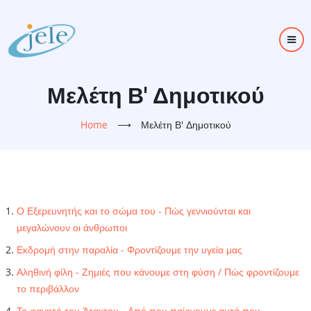
Skip
to
main
content
Μελέτη Β' Δημοτικού
Home
⟶
Μελέτη Β' Δημοτικού
Ο Εξερευνητής και το σώμα του - Πώς γεννιούνται και
μεγαλώνουν οι άνθρωποι
Εκδρομή στην παραλία - Φροντίζουμε την υγεία μας
Αληθινή φίλη - Ζημιές που κάνουμε στη φύση / Πώς φροντίζουμε
το περιβάλλον
Το φαγητό του Άτακτου - Από που παίρνουμε αυτά που