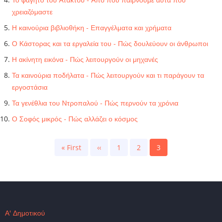
χρειαζόμαστε
Η καινούρια βιβλιοθήκη - Επαγγέλματα και χρήματα
Ο Κάστορας και τα εργαλεία του - Πώς δουλεύουν οι άνθρωποι
Η ακίνητη εικόνα - Πώς λειτουργούν οι μηχανές
Τα καινούρια ποδήλατα - Πώς λειτουργούν και τι παράγουν τα
εργοστάσια
Τα γενέθλια του Ντροπαλού - Πώς περνούν τα χρόνια
Ο Σοφός μικρός - Πώς αλλάζει ο κόσμος
Pagination
First
« First
Previous
‹‹
Page
1
Page
2
Current
3
page
page
page
Α' Δημοτικού