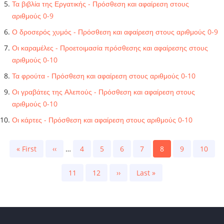
Τα βιβλία της Εργατικής - Πρόσθεση και αφαίρεση στους
αριθμούς 0-9
Ο δροσερός χυμός - Πρόσθεση και αφαίρεση στους αριθμούς 0-9
Οι καραμέλες - Προετοιμασία πρόσθεσης και αφαίρεσης στους
αριθμούς 0-10
Τα φρούτα - Πρόσθεση και αφαίρεση στους αριθμούς 0-10
Οι γραβάτες της Αλεπούς - Πρόσθεση και αφαίρεση στους
αριθμούς 0-10
Οι κάρτες - Πρόσθεση και αφαίρεση στους αριθμούς 0-10
Pagination
First
« First
Previous
‹‹
…
Page
4
Page
5
Page
6
Page
7
Current
8
Page
9
Page
10
page
page
page
Page
11
Page
12
Next
››
Last
Last »
page
page