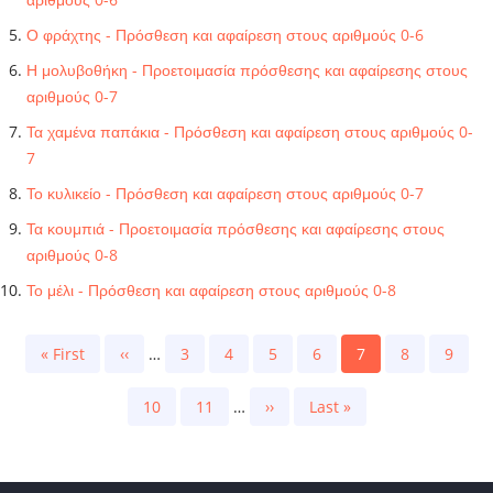
Ο φράχτης - Πρόσθεση και αφαίρεση στους αριθμούς 0-6
Η μολυβοθήκη - Προετοιμασία πρόσθεσης και αφαίρεσης στους
αριθμούς 0-7
Τα χαμένα παπάκια - Πρόσθεση και αφαίρεση στους αριθμούς 0-
7
Το κυλικείο - Πρόσθεση και αφαίρεση στους αριθμούς 0-7
Τα κουμπιά - Προετοιμασία πρόσθεσης και αφαίρεσης στους
αριθμούς 0-8
Το μέλι - Πρόσθεση και αφαίρεση στους αριθμούς 0-8
Pagination
First
« First
Previous
‹‹
…
Page
3
Page
4
Page
5
Page
6
Current
7
Page
8
Page
9
page
page
page
Page
10
Page
11
…
Next
››
Last
Last »
page
page