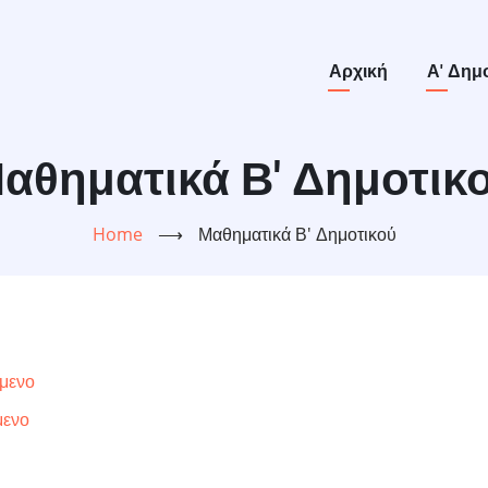
Main
Αρχική
Α' Δημ
navigation
αθηματικά Β' Δημοτικ
Home
⟶
Μαθηματικά Β' Δημοτικού
μενο
μενο