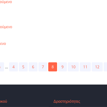
τούμενο
τούμενο
μενο
Previous
‹
…
Page
4
Page
5
Page
6
Page
7
Current
8
Page
9
Page
10
Page
11
Page
12
page
page
ικού
Δραστηριότητες