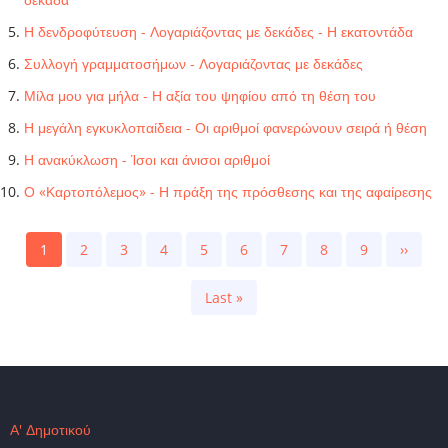
Η δενδροφύτευση - Λογαριάζοντας με δεκάδες - Η εκατοντάδα
Συλλογή γραμματοσήμων - Λογαριάζοντας με δεκάδες
Μίλα μου για μήλα - Η αξία του ψηφίου από τη θέση του
Η μεγάλη εγκυκλοπαίδεια - Οι αριθμοί φανερώνουν σειρά ή θέση
Η ανακύκλωση - Ίσοι και άνισοι αριθμοί
Ο «Καρτοπόλεμος» - Η πράξη της πρόσθεσης και της αφαίρεσης
Pagination
Current
1
Page
2
Page
3
Page
4
Page
5
Page
6
Page
7
Page
8
Page
9
Next
››
page
page
Last
Last »
page
Α' Δημοτικού