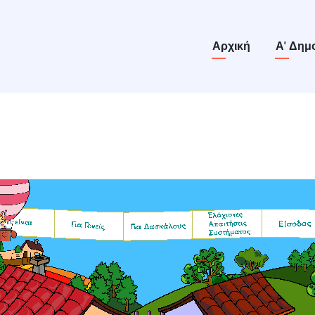
Main
Αρχική
Α' Δημ
navigation