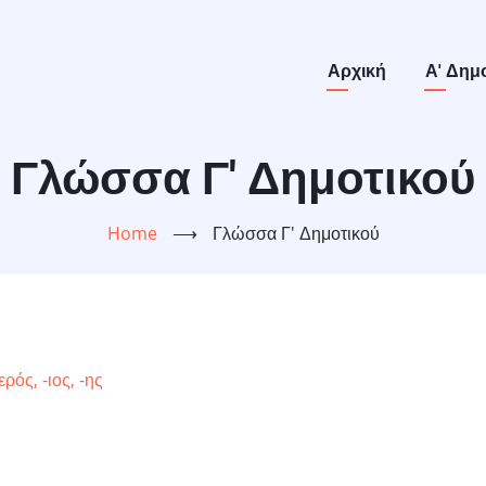
Main
Αρχική
Α' Δημ
navigation
Γλώσσα Γ' Δημοτικού
Home
⟶
Γλώσσα Γ' Δημοτικού
ρός, -ιος, -ης