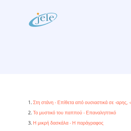
Skip
to
main
content
Στη στάνη - Επίθετα από ουσιαστικά σε -αρης, -ε
Το μυστικό του παππού - Επαναληπτικό
Η μικρή δασκάλα - Η παράγραφος