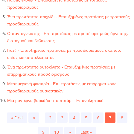
προσδιορισμούς
Ένα πρωτότυπο παιχνίδι - Επαυξημένες προτάσεις με τροπικούς
προσδιορισμούς
Ο παντογνώστης - Επ. προτάσεις με προσδιορισμούς άρνησης,
δισταγμού και βεβαίωσης
Γιατί; - Επαυξημένες προτάσεις με προσδιορισμούς σκοπού,
αιτίας και αποτελέσματος
Ένα πρωτότυπο αυτοκίνητο - Επαυξημένες προτάσεις με
επιρρηματικούς προσδιορισμούς
Μεσημεριανή φασαρία - Επ. προτάσεις με επιρρηματικούς
προσδιορισμούς ουσιαστικών
Μια μοντέρνα βαρκάδα στο ποτάμι - Επαναληπτικό
Pagination
First
« First
Previous
‹‹
…
Page
2
Page
3
Page
4
Page
5
Page
6
Current
7
Page
8
page
page
page
Page
9
Page
10
Next
››
Last
Last »