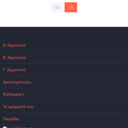
page
page
Page
10
Current
11
page
Α' Δημοτικού
Β' Δημοτικού
Γ' Δημοτικού
Δραστηριότητες
Wallpapers
Τα γράμματά σας
Παιχνίδια