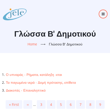
Skip
to
main
content
Γλώσσα Β' Δημοτικού
Home
⟶
Γλώσσα Β' Δημοτικού
Ο υπναράς - Ρήματα, κατάληξη -εται
Τα παγωμένα νερά - Δομή πρότασης, επίθετα
Διακοπές - Επαναληπτικό
Pagination
First
« First
Previous
‹‹
…
Page
3
Page
4
Page
5
Page
6
Page
7
Page
8
Page
9