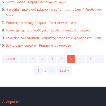
Οι ετοιμασίες - Ρήματα σε -εύω και -ώνω
Η πρόβα - Διαλογικό κείμενο και χρήση της παύλας / Υποθετικός
λόγος
Επίσκεψη στο ταχυδρομείο - Το ει στον αόριστο
Το αστέρι της Κουκουβάγιας - Σύνθεση και χρήση λέξεων
Το όνειρο του Άτακτου - Αντίθετες λέξεις και εκφράσεις επιθυμίας
Βόλτα στην παραλία - Ρήματα στον αόριστο
Pagination
First
« First
Previous
‹‹
Page
1
Page
2
Page
3
Page
4
Current
5
Page
6
Page
7
Page
8
page
page
page
Page
9
…
Next
››
Last
Last »
page
page
Α' Δημοτικού