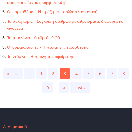
αφαίρεσης (αντίστροφης πράξη)
Οι μαρκαδόροι - Η πράξη του πολλαπλασιασμού
Τα σαλιγκάρια - Σύγκριση αριθμών με αθροίσματα, διαφορές και
γινόμενα
Τα μπαλόνια - Αριθμοί 10-20
Οι ουρανοξύστες - Η πράξη της πρόσθεσης
Το ντόμινο - Η πράξη της αφαίρεσης
Pagination
First
« First
Previous
‹‹
Page
1
Page
2
Current
3
Page
4
Page
5
Page
6
Page
7
Page
8
page
page
page
Page
9
…
Next
››
Last
Last »
page
page
Α' Δημοτικού