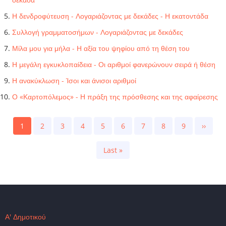
Η δενδροφύτευση - Λογαριάζοντας με δεκάδες - Η εκατοντάδα
Συλλογή γραμματοσήμων - Λογαριάζοντας με δεκάδες
Μίλα μου για μήλα - Η αξία του ψηφίου από τη θέση του
Η μεγάλη εγκυκλοπαίδεια - Οι αριθμοί φανερώνουν σειρά ή θέση
Η ανακύκλωση - Ίσοι και άνισοι αριθμοί
Ο «Καρτοπόλεμος» - Η πράξη της πρόσθεσης και της αφαίρεσης
Pagination
Current
1
Page
2
Page
3
Page
4
Page
5
Page
6
Page
7
Page
8
Page
9
Next
››
page
page
Last
Last »
page
Α' Δημοτικού