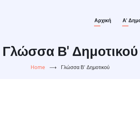
Main
Αρχική
Α' Δημ
navigation
Γλώσσα Β' Δημοτικού
Home
⟶
Γλώσσα Β' Δημοτικού