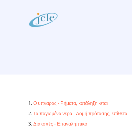
Skip
to
main
content
Ο υπναράς - Ρήματα, κατάληξη -εται
Τα παγωμένα νερά - Δομή πρότασης, επίθετα
Διακοπές - Επαναληπτικό