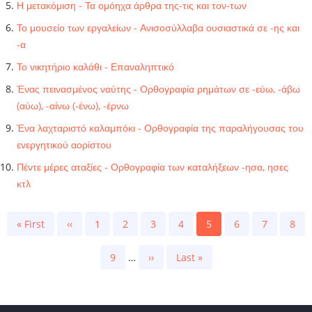
Η μετακόμιση - Τα ομόηχα άρθρα της-τις και τον-των
Το μουσείο των εργαλείων - Ανισοσύλλαβα ουσιαστικά σε -ης και
-α
Το νικητήριο καλάθι - Επαναληπτικό
Ένας πεινασμένος ναύτης - Ορθογραφία ρημάτων σε -εύω, -άβω
(αύω), -αίνω (-ένω), -έρνω
Ένα λαχταριστό καλαμπόκι - Ορθογραφία της παραλήγουσας του
ενεργητικού αορίστου
Πέντε μέρες αταξίες - Ορθογραφία των καταλήξεων -ησα, ησες
κτλ
Pagination
First
« First
Previous
‹‹
Page
1
Page
2
Page
3
Page
4
Current
5
Page
6
Page
7
Page
8
page
page
page
Page
9
…
Next
››
Last
Last »
page
page