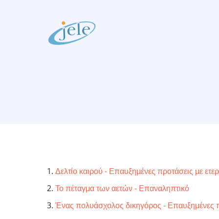
Skip
to
main
content
Δελτίο καιρού - Επαυξημένες προτάσεις με ετ
Το πέταγμα των αετών - Επαναληπτικό
Ένας πολυάσχολος δικηγόρος - Επαυξημένες π