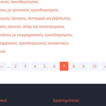
οπικούς προσδιορισμούς
σεις με τροπικούς προσδιορισμούς
ισμούς άρνησης, δισταγμού και βεβαίωσης
μούς σκοπού, αιτίας και αποτελέσματος
τάσεις με επιρρηματικούς προσδιορισμούς
ρρηματικούς προσδιορισμούς ουσιαστικών
ικό
Previous
‹‹
…
Page
2
Page
3
Page
4
Page
5
Page
6
Current
7
Page
8
Page
9
Page
10
N
›
page
page
p
ικού
Δραστηριότητες