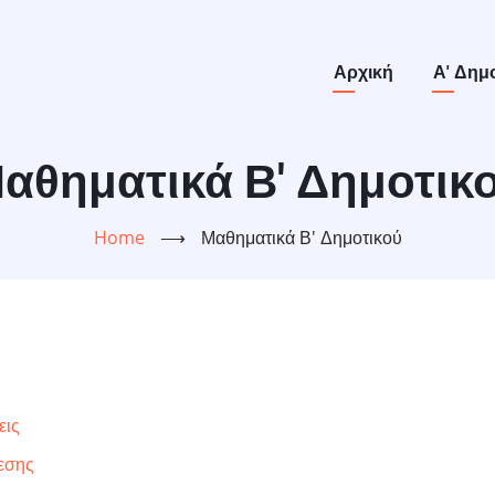
Main
Αρχική
Α' Δημ
navigation
αθηματικά Β' Δημοτικ
Home
⟶
Μαθηματικά Β' Δημοτικού
εις
εσης