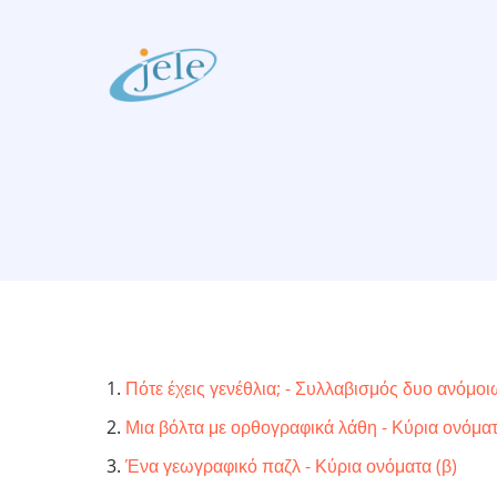
Skip
to
main
content
Πότε έχεις γενέθλια; - Συλλαβισμός δυο ανόμ
Μια βόλτα με ορθογραφικά λάθη - Κύρια ονόματ
Ένα γεωγραφικό παζλ - Κύρια ονόματα (β)