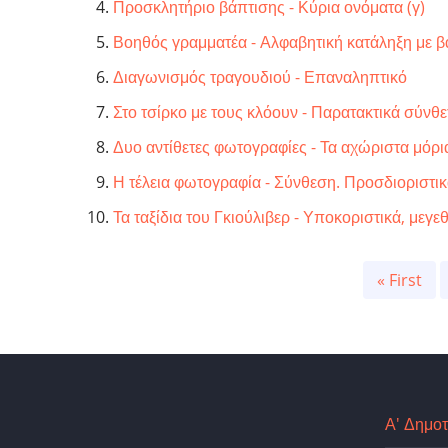
Προσκλητήριο βάπτισης - Κύρια ονόματα (γ)
Βοηθός γραμματέα - Αλφαβητική κατάληξη με 
Διαγωνισμός τραγουδιού - Επαναληπτικό
Στο τσίρκο με τους κλόουν - Παρατακτικά σύνθε
Δυο αντίθετες φωτογραφίες - Τα αχώριστα μόρια 
Η τέλεια φωτογραφία - Σύνθεση. Προσδιοριστι
Τα ταξίδια του Γκιούλιβερ - Υποκοριστικά, μεγε
Pagination
First
« First
page
Α' Δημοτ