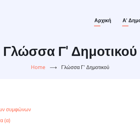
Main
Αρχική
Α' Δημ
navigation
Γλώσσα Γ' Δημοτικού
Home
⟶
Γλώσσα Γ' Δημοτικού
οιων συμφώνων
α (α)