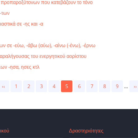
, προπαροξύτονων που κατεβάζουν το τόνο
ν-των
στικά σε -ης και -α
 σε -εύω, -άβω (αύω), -αίνω (-ένω), -έρνω
παραλήγουσας του ενεργητικού αορίστου
εων -ησα, ησες κτλ
Previous
‹‹
Page
1
Page
2
Page
3
Page
4
Current
5
Page
6
Page
7
Page
8
Page
9
…
N
››
page
page
p
ικού
Δραστηριότητες