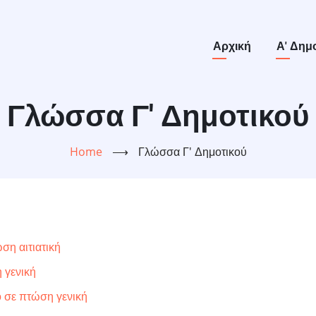
Main
Αρχική
Α' Δημ
navigation
Γλώσσα Γ' Δημοτικού
Home
⟶
Γλώσσα Γ' Δημοτικού
ση αιτιατική
 γενική
ο σε πτώση γενική