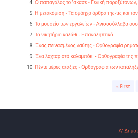
Ο παπαγάλος το 'σκασε - Γενική παροξύτονων
Η μετακόμιση - Τα ομόηχα άρθρα της-τις και το
Το μουσείο των εργαλείων - Ανισοσύλλαβα ουσια
Το νικητήριο καλάθι - Επαναληπτικό
Ένας πεινασμένος ναύτης - Ορθογραφία ρημάτων
Ένα λαχταριστό καλαμπόκι - Ορθογραφία της 
Πέντε μέρες αταξίες - Ορθογραφία των καταλήξ
Pagination
First
« First
page
Α' Δημοτ