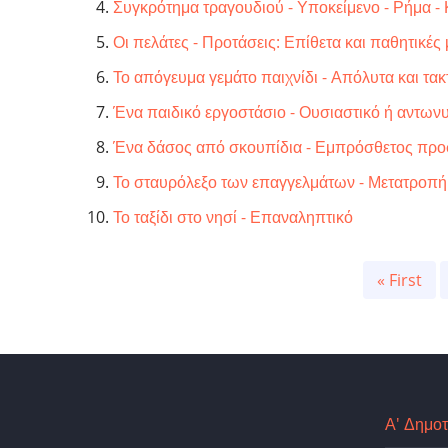
Συγκρότημα τραγουδιού - Υποκείμενο - Ρήμα -
Οι πελάτες - Προτάσεις: Επίθετα και παθητικέ
Το απόγευμα γεμάτο παιχνίδι - Απόλυτα και τακ
Ένα παιδικό εργοστάσιο - Ουσιαστικό ή αντων
Ένα δάσος από σκουπίδια - Εμπρόσθετος προ
Το σταυρόλεξο των επαγγελμάτων - Μετατροπ
Το ταξίδι στο νησί - Επαναληπτικό
Pagination
First
« First
page
Α' Δημοτ