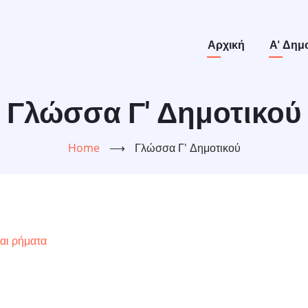
Main
Αρχική
Α' Δημ
navigation
Γλώσσα Γ' Δημοτικού
Home
⟶
Γλώσσα Γ' Δημοτικού
αι ρήματα