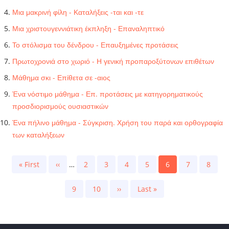
Μια μακρινή φίλη - Καταλήξεις -ται και -τε
Μια χριστουγεννιάτικη έκπληξη - Επαναληπτικό
Το στόλισμα του δένδρου - Επαυξημένες προτάσεις
Πρωτοχρονιά στο χωριό - Η γενική προπαροξύτονων επιθέτων
Μάθημα σκι - Επίθετα σε -αιος
Ένα νόστιμο μάθημα - Επ. προτάσεις με κατηγορηματικούς
προσδιορισμούς ουσιαστικών
Ένα πήλινο μάθημα - Σύγκριση. Χρήση του παρά και ορθογραφία
των καταλήξεων
Pagination
First
« First
Previous
‹‹
…
Page
2
Page
3
Page
4
Page
5
Current
6
Page
7
Page
8
page
page
page
Page
9
Page
10
Next
››
Last
Last »
page
page